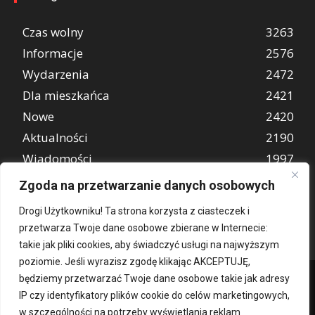
Czas wolny
3263
Informacje
2576
Wydarzenia
2472
Dla mieszkańca
2421
Nowe
2420
Aktualności
2190
Wiadomości
1997
REKLAMA
849
Zgoda na przetwarzanie danych osobowych
Atrakcje turystyczne
670
Drogi Użytkowniku! Ta strona korzysta z ciasteczek i
przetwarza Twoje dane osobowe zbierane w Internecie:
takie jak pliki cookies, aby świadczyć usługi na najwyższym
poziomie. Jeśli wyrazisz zgodę klikając AKCEPTUJĘ,
będziemy przetwarzać Twoje dane osobowe takie jak adresy
IP czy identyfikatory plików cookie do celów marketingowych,
w szczególności na potrzeby wyświetlania reklam