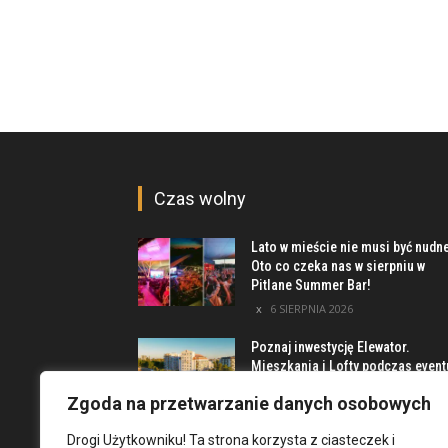
Czas wolny
Lato w mieście nie musi być nudn
Oto co czeka nas w sierpniu w
Pitlane Summer Bar!
6 SIERPNIA 2026
Poznaj inwestycję Elewator.
Mieszkania i Lofty podczas event
w Marinie Kleczków
Zgoda na przetwarzanie danych osobowych
5 SIERPNIA 2026
Drogi Użytkowniku! Ta strona korzysta z ciasteczek i
Najciekawsze miejsca na obrzeż