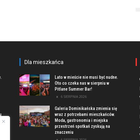
Dla mieszkańca
e.
Lato w mieście nie musi być nudne.
Oto co czeka nas w sierpniu w
Pitlane Summer Bar!
6 SIERPNIA 2026
Galeria Dominikańska zmienia się
u
wraz z potrzebami mieszkańców.
Moda, gastronomia i miejska
przestrzeń spotkań zyskują na
znaczeniu
ach
6 SIERPNIA 2026