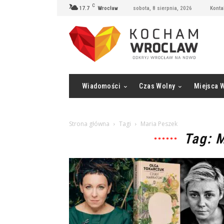
C
17.7
Wrocław
sobota, 8 sierpnia, 2026
Konta
Wiadomości
Czas Wolny
Miejsca 
Strona główna
Tagi
Maria Peszek
Tag: 