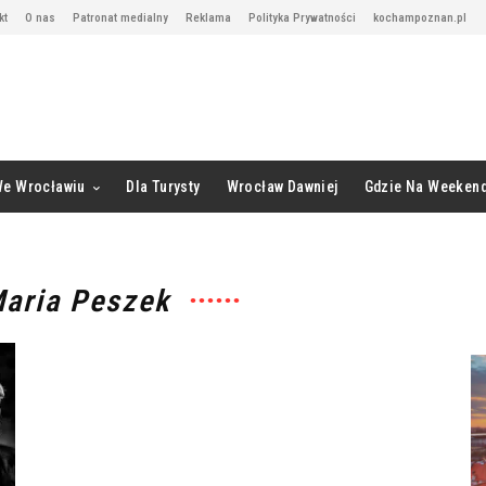
kt
O nas
Patronat medialny
Reklama
Polityka Prywatności
kochampoznan.pl
We Wrocławiu
Dla Turysty
Wrocław Dawniej
Gdzie Na Weeken
Maria Peszek