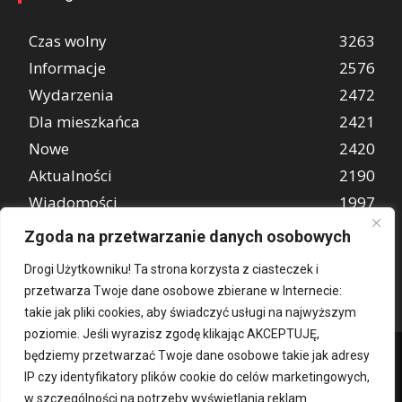
Czas wolny
3263
Informacje
2576
Wydarzenia
2472
Dla mieszkańca
2421
Nowe
2420
Aktualności
2190
Wiadomości
1997
REKLAMA
849
Zgoda na przetwarzanie danych osobowych
Atrakcje turystyczne
670
Drogi Użytkowniku! Ta strona korzysta z ciasteczek i
przetwarza Twoje dane osobowe zbierane w Internecie:
takie jak pliki cookies, aby świadczyć usługi na najwyższym
poziomie. Jeśli wyrazisz zgodę klikając AKCEPTUJĘ,
będziemy przetwarzać Twoje dane osobowe takie jak adresy
IP czy identyfikatory plików cookie do celów marketingowych,
w szczególności na potrzeby wyświetlania reklam