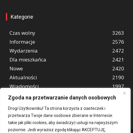
Kategorie
Czas wolny
3263
Informacje
2576
Wydarzenia
2472
Dla mieszkańca
2421
Nowe
2420
Aktualności
2190
Wiadomości
1997
REKLAMA
849
Zgoda na przetwarzanie danych osobowych
Atrakcje turystyczne
670
Drogi Użytkowniku! Ta strona korzysta z ciasteczek i
przetwarza Twoje dane osobowe zbierane w Internecie:
takie jak pliki cookies, aby świadczyć usługi na najwyższym
poziomie. Jeśli wyrazisz zgodę klikając AKCEPTUJĘ,