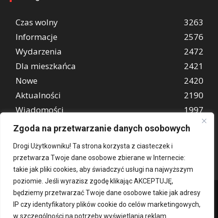
Czas wolny
3263
Informacje
2576
Wydarzenia
2472
Dla mieszkańca
2421
Nowe
2420
Aktualności
2190
Wiadomości
1997
REKLAMA
849
Zgoda na przetwarzanie danych osobowych
Atrakcje turystyczne
670
Drogi Użytkowniku! Ta strona korzysta z ciasteczek i
przetwarza Twoje dane osobowe zbierane w Internecie:
takie jak pliki cookies, aby świadczyć usługi na najwyższym
poziomie. Jeśli wyrazisz zgodę klikając AKCEPTUJĘ,
będziemy przetwarzać Twoje dane osobowe takie jak adresy
IP czy identyfikatory plików cookie do celów marketingowych,
w szczególności na potrzeby wyświetlania reklam