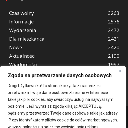
Czas wolny
3263
Informacje
2576
Wydarzenia
2472
Dla mieszkańca
2421
Nowe
2420
Aktualności
2190
Wiadomości
1997
REKLAMA
849
Zgoda na przetwarzanie danych osobowych
Atrakcje turystyczne
670
Drogi Użytkowniku! Ta strona korzysta z ciasteczek i
przetwarza Twoje dane osobowe zbierane w Internecie:
takie jak pliki cookies, aby świadczyć usługi na najwyższym
poziomie. Jeśli wyrazisz zgodę klikając AKCEPTUJĘ,
będziemy przetwarzać Twoje dane osobowe takie jak adresy
IP czy identyfikatory plików cookie do celów marketingowych,
w szczególności na potrzeby wyświetlania reklam