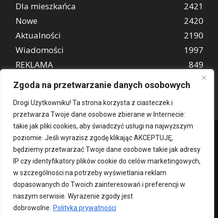
Dla mieszkańca
2421
Nowe
2420
Aktualności
2190
Wiadomości
1997
REKLAMA
849
Atrakcje turystyczne
670
Zgoda na przetwarzanie danych osobowych
Drogi Użytkowniku! Ta strona korzysta z ciasteczek i
przetwarza Twoje dane osobowe zbierane w Internecie:
takie jak pliki cookies, aby świadczyć usługi na najwyższym
poziomie. Jeśli wyrazisz zgodę klikając AKCEPTUJĘ,
będziemy przetwarzać Twoje dane osobowe takie jak adresy
IP czy identyfikatory plików cookie do celów marketingowych,
w szczególności na potrzeby wyświetlania reklam
dopasowanych do Twoich zainteresowań i preferencji w
Kontakt
O nas
Patronat medialny
Reklama
Polityka Prywatności
naszym serwisie. Wyrażenie zgody jest
kochampoznan.pl
dobrowolne.
Polityka prywatności