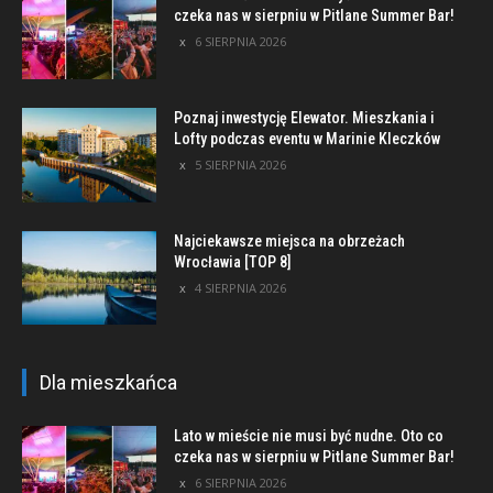
czeka nas w sierpniu w Pitlane Summer Bar!
6 SIERPNIA 2026
Poznaj inwestycję Elewator. Mieszkania i
Lofty podczas eventu w Marinie Kleczków
5 SIERPNIA 2026
Najciekawsze miejsca na obrzeżach
Wrocławia [TOP 8]
4 SIERPNIA 2026
Dla mieszkańca
Lato w mieście nie musi być nudne. Oto co
czeka nas w sierpniu w Pitlane Summer Bar!
6 SIERPNIA 2026