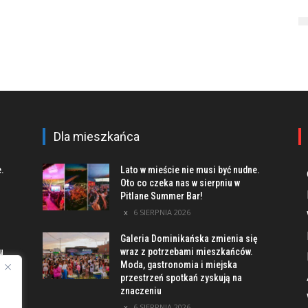
Dla mieszkańca
e.
Lato w mieście nie musi być nudne.
Oto co czeka nas w sierpniu w
Pitlane Summer Bar!
6 SIERPNIA 2026
Galeria Dominikańska zmienia się
u
wraz z potrzebami mieszkańców.
Moda, gastronomia i miejska
przestrzeń spotkań zyskują na
znaczeniu
ach
6 SIERPNIA 2026