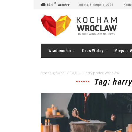
C
15.4
Wrocław
sobota, 8 sierpnia, 2026
Konta
Wiadomości
Czas Wolny
Miejsca 
Strona główna
Tagi
Harry potter Wrocław
Tag: harr