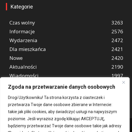
Kategorie
Czas wolny
3263
Informacje
2576
Wydarzenia
2472
Dla mieszkańca
2421
Nowe
2420
Aktualności
2190
Wiadomości
1997
REKLAMA
849
Zgoda na przetwarzanie danych osobowych
Atrakcje turystyczne
670
Drogi Użytkowniku! Ta strona korzysta z ciasteczek i
przetwarza Twoje dane osobowe zbierane w Internecie:
takie jak pliki cookies, aby świadczyć usługi na najwyższym
poziomie. Jeśli wyrazisz zgodę klikając AKCEPTUJĘ,
będziemy przetwarzać Twoje dane osobowe takie jak adresy