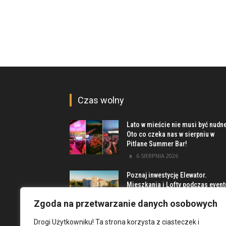
Czas wolny
Lato w mieście nie musi być nudn
Oto co czeka nas w sierpniu w
Pitlane Summer Bar!
6 SIERPNIA 2026
Poznaj inwestycję Elewator.
Mieszkania i Lofty podczas event
w Marinie Kleczków
Zgoda na przetwarzanie danych osobowych
5 SIERPNIA 2026
Drogi Użytkowniku! Ta strona korzysta z ciasteczek i
Najciekawsze miejsca na obrzeż