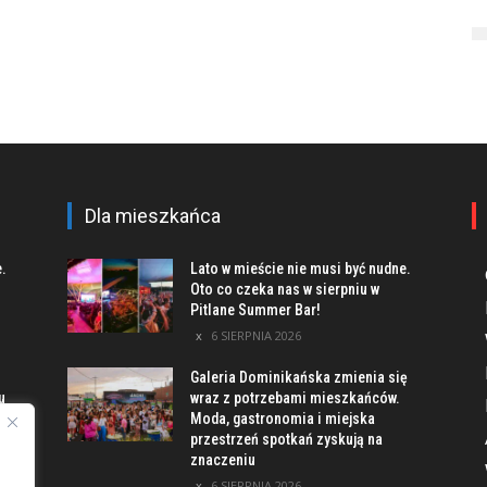
Dla mieszkańca
e.
Lato w mieście nie musi być nudne.
Oto co czeka nas w sierpniu w
Pitlane Summer Bar!
6 SIERPNIA 2026
Galeria Dominikańska zmienia się
u
wraz z potrzebami mieszkańców.
Moda, gastronomia i miejska
przestrzeń spotkań zyskują na
znaczeniu
ach
6 SIERPNIA 2026