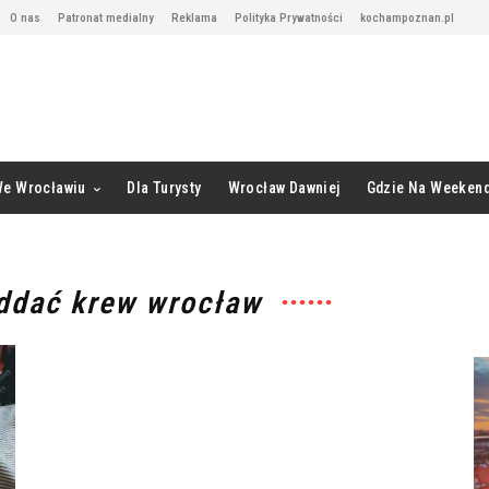
O nas
Patronat medialny
Reklama
Polityka Prywatności
kochampoznan.pl
We Wrocławiu
Dla Turysty
Wrocław Dawniej
Gdzie Na Weeken
oddać krew wrocław