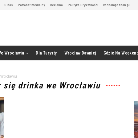
O nas
Patronat medialny
Reklama
Polityka Prywatności
kochampoznan.pl
We Wrocławiu
Dla Turysty
Wrocław Dawniej
Gdzie Na Weeken
 Wrocławiu
z się drinka we Wrocławiu