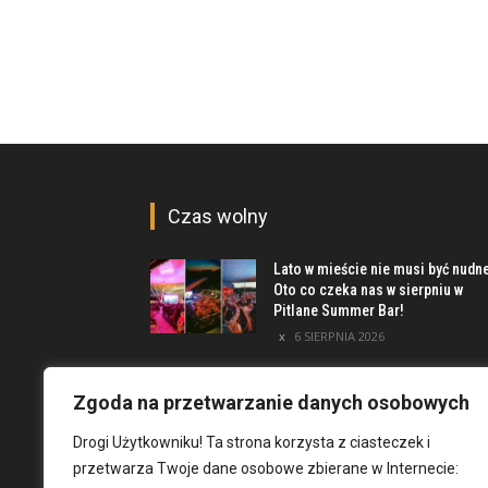
Czas wolny
Lato w mieście nie musi być nudn
Oto co czeka nas w sierpniu w
Pitlane Summer Bar!
6 SIERPNIA 2026
Poznaj inwestycję Elewator.
Mieszkania i Lofty podczas event
Zgoda na przetwarzanie danych osobowych
w Marinie Kleczków
Drogi Użytkowniku! Ta strona korzysta z ciasteczek i
5 SIERPNIA 2026
przetwarza Twoje dane osobowe zbierane w Internecie:
Najciekawsze miejsca na obrzeż