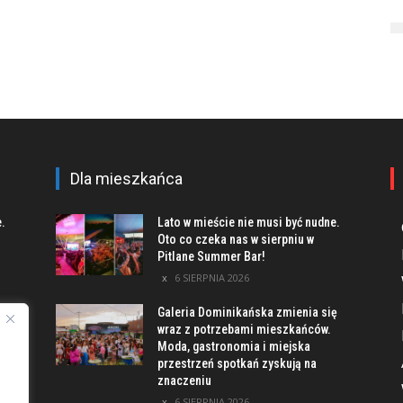
Dla mieszkańca
e.
Lato w mieście nie musi być nudne.
Oto co czeka nas w sierpniu w
Pitlane Summer Bar!
6 SIERPNIA 2026
Galeria Dominikańska zmienia się
u
wraz z potrzebami mieszkańców.
Moda, gastronomia i miejska
przestrzeń spotkań zyskują na
znaczeniu
ach
6 SIERPNIA 2026