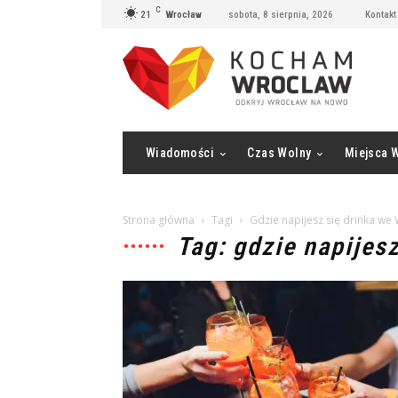
C
21
Wrocław
sobota, 8 sierpnia, 2026
Kontakt
Wiadomości
Czas Wolny
Miejsca 
Strona główna
Tagi
Gdzie napijesz się drinka we
Tag: gdzie napijes