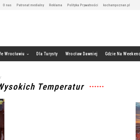
O nas
Patronat medialny
Reklama
Polityka Prywatności
kochampoznan.pl
We Wrocławiu
Dla Turysty
Wrocław Dawniej
Gdzie Na Weeken
r
 Wysokich Temperatur