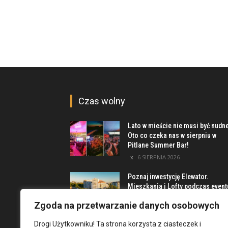
Czas wolny
Lato w mieście nie musi być nudn
Oto co czeka nas w sierpniu w
Pitlane Summer Bar!
6 SIERPNIA 2026
Poznaj inwestycję Elewator.
Mieszkania i Lofty podczas event
w Marinie Kleczków
Zgoda na przetwarzanie danych osobowych
5 SIERPNIA 2026
Drogi Użytkowniku! Ta strona korzysta z ciasteczek i
Najciekawsze miejsca na obrzeż