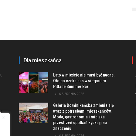
Dla mieszkańca
e.
Lato w mieście nie musi być nudne.
Oto co czeka nas w sierpniu w
Pitlane Summer Bar!
6 SIERPNIA 2026
Galeria Dominikańska zmienia się
u
wraz z potrzebami mieszkańców.
Moda, gastronomia i miejska
przestrzeń spotkań zyskują na
znaczeniu
ach
6 SIERPNIA 2026