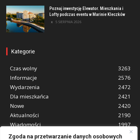
Poznaj inwestycję Elewator. Mieszkania i
Lofty podczas eventu w Marinie Kleczków
5 SIERPNIA 2026
Kategorie
Czas wolny
3263
Informacje
2576
Wydarzenia
2472
Dla mieszkańca
2421
Nowe
2420
Aktualności
2190
Wiadomości
1997
REKLAMA
849
Zgoda na przetwarzanie danych osobowych