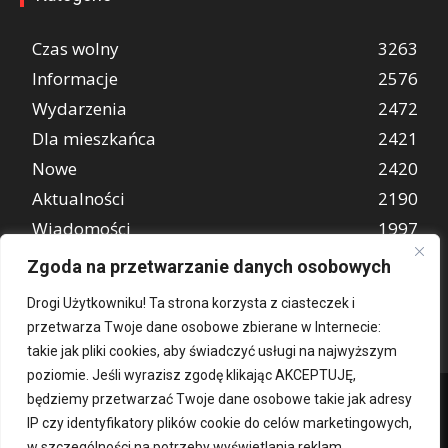
Czas wolny
3263
Informacje
2576
Wydarzenia
2472
Dla mieszkańca
2421
Nowe
2420
Aktualności
2190
Wiadomości
1997
REKLAMA
849
Zgoda na przetwarzanie danych osobowych
Atrakcje turystyczne
670
Drogi Użytkowniku! Ta strona korzysta z ciasteczek i
przetwarza Twoje dane osobowe zbierane w Internecie:
takie jak pliki cookies, aby świadczyć usługi na najwyższym
poziomie. Jeśli wyrazisz zgodę klikając AKCEPTUJĘ,
będziemy przetwarzać Twoje dane osobowe takie jak adresy
IP czy identyfikatory plików cookie do celów marketingowych,
w szczególności na potrzeby wyświetlania reklam