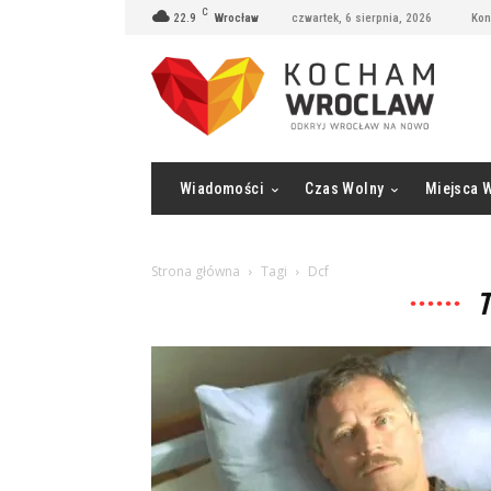
C
22.9
Wrocław
czwartek, 6 sierpnia, 2026
Kon
Wiadomości
Czas Wolny
Miejsca 
Strona główna
Tagi
Dcf
T