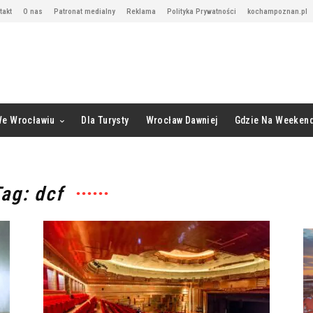
takt
O nas
Patronat medialny
Reklama
Polityka Prywatności
kochampoznan.pl
We Wrocławiu
Dla Turysty
Wrocław Dawniej
Gdzie Na Weeken
ag: dcf