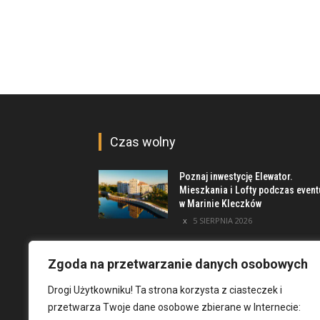
Czas wolny
Poznaj inwestycję Elewator.
Mieszkania i Lofty podczas event
w Marinie Kleczków
5 SIERPNIA 2026
Najciekawsze miejsca na obrzeż
Wrocławia [TOP 8]
Zgoda na przetwarzanie danych osobowych
4 SIERPNIA 2026
Drogi Użytkowniku! Ta strona korzysta z ciasteczek i
przetwarza Twoje dane osobowe zbierane w Internecie:
Dni Fantastyki 2026 we Wrocławiu