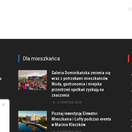
Dla mieszkańca
Galeria Dominikańska zmienia się
u
wraz z potrzebami mieszkańców.
Moda, gastronomia i miejska
przestrzeń spotkań zyskują na
znaczeniu
ach
6 SIERPNIA 2026
Poznaj inwestycję Elewator.
Mieszkania i Lofty podczas eventu
w Marinie Kleczków
 –
5 SIERPNIA 2026