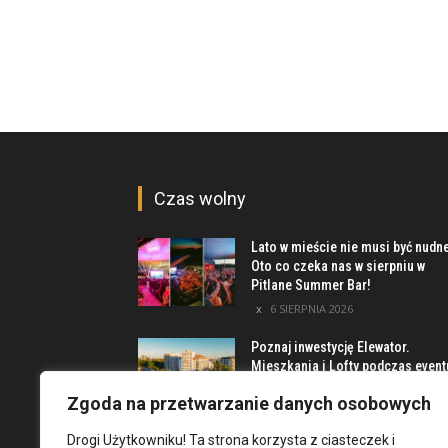
Czas wolny
Lato w mieście nie musi być nudn
Oto co czeka nas w sierpniu w
Pitlane Summer Bar!
6 SIERPNIA 2026
Poznaj inwestycję Elewator.
Mieszkania i Lofty podczas event
w Marinie Kleczków
Zgoda na przetwarzanie danych osobowych
5 SIERPNIA 2026
Drogi Użytkowniku! Ta strona korzysta z ciasteczek i
Najciekawsze miejsca na obrzeż