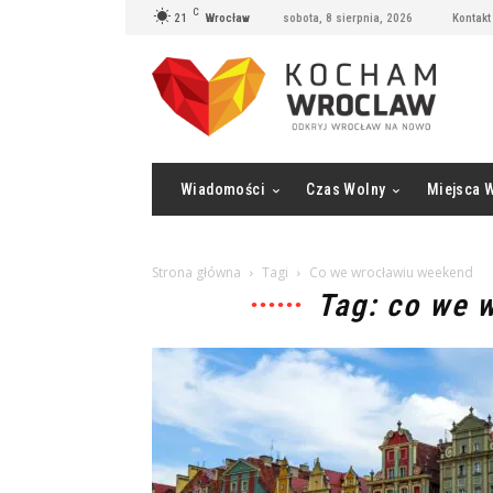
C
21
Wrocław
sobota, 8 sierpnia, 2026
Kontakt
Wiadomości
Czas Wolny
Miejsca 
Strona główna
Tagi
Co we wrocławiu weekend
Tag: co we 