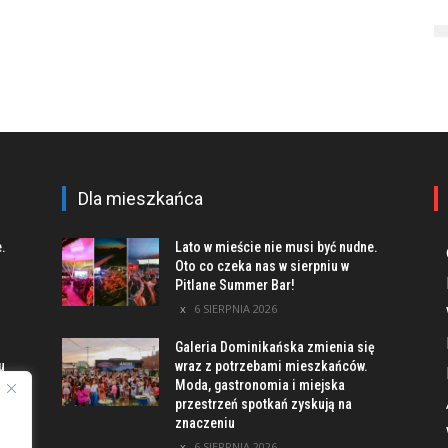
Dla mieszkańca
e.
Lato w mieście nie musi być nudne.
Oto co czeka nas w sierpniu w
Pitlane Summer Bar!
6 SIERPNIA 2026
Galeria Dominikańska zmienia się
u
wraz z potrzebami mieszkańców.
Moda, gastronomia i miejska
przestrzeń spotkań zyskują na
znaczeniu
ach
6 SIERPNIA 2026