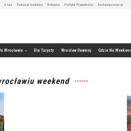
O nas
Patronat medialny
Reklama
Polityka Prywatności
kochampoznan.pl
We Wrocławiu
Dla Turysty
Wrocław Dawniej
Gdzie Na Weeken
wrocławiu weekend