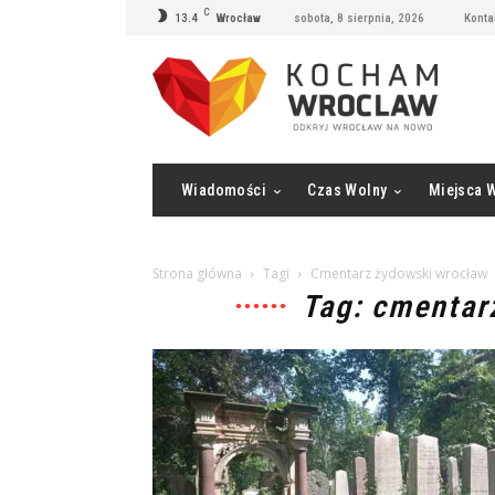
C
13.4
Wrocław
sobota, 8 sierpnia, 2026
Konta
Wiadomości
Czas Wolny
Miejsca 
Strona główna
Tagi
Cmentarz żydowski wrocław
Tag: cmentar