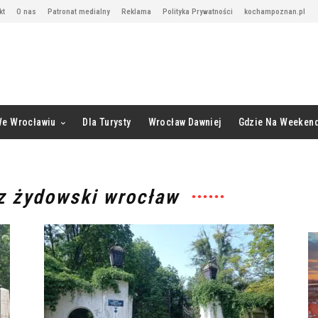
kt
O nas
Patronat medialny
Reklama
Polityka Prywatności
kochampoznan.pl
We Wrocławiu
Dla Turysty
Wrocław Dawniej
Gdzie Na Weeken
z żydowski wrocław