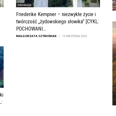
Informacje
u
Friederike Kempner – niezwykłe życie i
twórczość „żydowskiego słowika” [CYKL:
POCHOWANI...
MAŁGORZATA SZYMONIAK
13 WRZEŚNIA 2022
ki
: