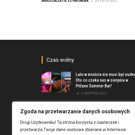
MAŁGORZATA SZYMONIAK
25 LIPCA 2022
Czas wolny
Lato w mieście nie musi być nudn
Oto co czeka nas w sierpniu w
Pitlane Summer Bar!
6 SIERPNIA 2026
Poznaj inwestycję Elewator.
Mieszkania i Lofty podczas event
Zgoda na przetwarzanie danych osobowych
w Marinie Kleczków
Drogi Użytkowniku! Ta strona korzysta z ciasteczek i
5 SIERPNIA 2026
przetwarza Twoje dane osobowe zbierane w Internecie:
Najciekawsze miejsca na obrzeż