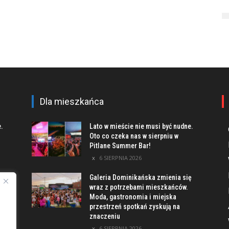
Dla mieszkańca
e.
Lato w mieście nie musi być nudne.
Oto co czeka nas w sierpniu w
Pitlane Summer Bar!
6 SIERPNIA 2026
Galeria Dominikańska zmienia się
u
wraz z potrzebami mieszkańców.
Moda, gastronomia i miejska
przestrzeń spotkań zyskują na
znaczeniu
ach
6 SIERPNIA 2026