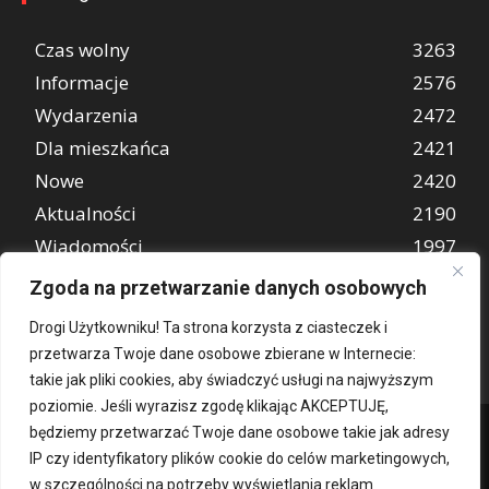
Czas wolny
3263
Informacje
2576
Wydarzenia
2472
Dla mieszkańca
2421
Nowe
2420
Aktualności
2190
Wiadomości
1997
REKLAMA
849
Zgoda na przetwarzanie danych osobowych
Atrakcje turystyczne
670
Drogi Użytkowniku! Ta strona korzysta z ciasteczek i
przetwarza Twoje dane osobowe zbierane w Internecie:
takie jak pliki cookies, aby świadczyć usługi na najwyższym
poziomie. Jeśli wyrazisz zgodę klikając AKCEPTUJĘ,
będziemy przetwarzać Twoje dane osobowe takie jak adresy
IP czy identyfikatory plików cookie do celów marketingowych,
w szczególności na potrzeby wyświetlania reklam