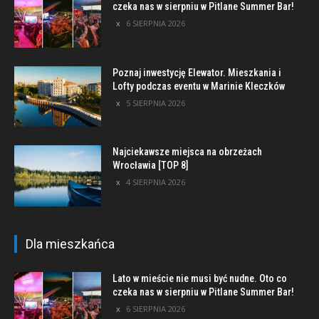
czeka nas w sierpniu w Pitlane Summer Bar!
6 SIERPNIA 2026
Poznaj inwestycję Elewator. Mieszkania i
Lofty podczas eventu w Marinie Kleczków
5 SIERPNIA 2026
Najciekawsze miejsca na obrzeżach
Wrocławia [TOP 8]
4 SIERPNIA 2026
Dla mieszkańca
Lato w mieście nie musi być nudne. Oto co
czeka nas w sierpniu w Pitlane Summer Bar!
6 SIERPNIA 2026