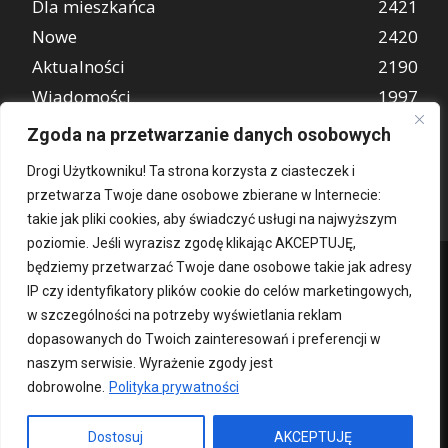
Dla mieszkańca
2421
Nowe
2420
Aktualności
2190
Wiadomości
1997
REKLAMA
849
Zgoda na przetwarzanie danych osobowych
Atrakcje turystyczne
670
Drogi Użytkowniku! Ta strona korzysta z ciasteczek i
przetwarza Twoje dane osobowe zbierane w Internecie:
takie jak pliki cookies, aby świadczyć usługi na najwyższym
poziomie. Jeśli wyrazisz zgodę klikając AKCEPTUJĘ,
będziemy przetwarzać Twoje dane osobowe takie jak adresy
IP czy identyfikatory plików cookie do celów marketingowych,
w szczególności na potrzeby wyświetlania reklam
dopasowanych do Twoich zainteresowań i preferencji w
naszym serwisie. Wyrażenie zgody jest
dobrowolne.
Polityka prywatności
Kontakt
O nas
Patronat medialny
Reklama
Polityka Prywatności
kochampoznan.pl
Dostosuj
AKCEPTUJĘ