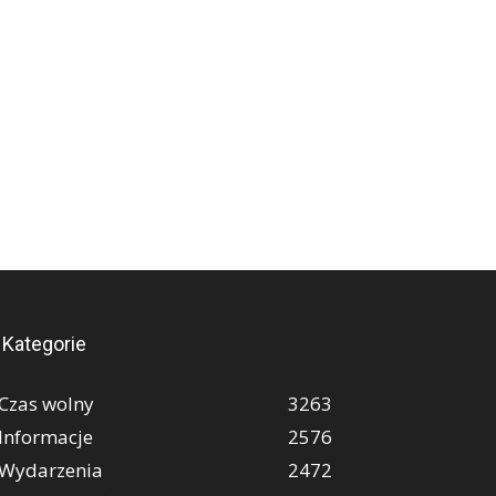
Kategorie
Czas wolny
3263
Informacje
2576
Wydarzenia
2472