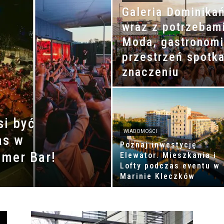
Galeria Dominikań
wraz z potrzebam
Moda, gastronomi
przestrzeń spotka
znaczeniu
si być
WIADOMOŚCI
as w
Poznaj inwestycję
mmer Bar!
Elewator. Mieszkania i
Lofty podczas eventu w
Marinie Kleczków