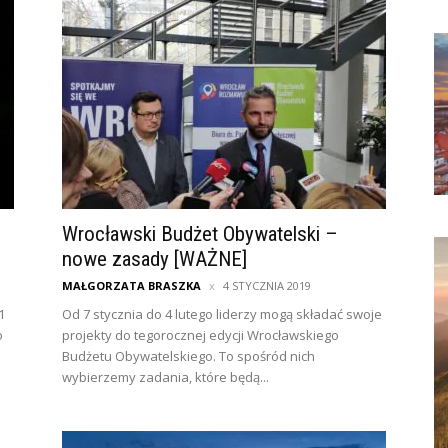
o
Wrocławski Budżet Obywatelski –
nowe zasady [WAŻNE]
MAŁGORZATA BRASZKA
4 STYCZNIA 2019
1
Od 7 stycznia do 4 lutego liderzy mogą składać swoje
o
projekty do tegorocznej edycji Wrocławskiego
Budżetu Obywatelskiego. To spośród nich
wybierzemy zadania, które będą...