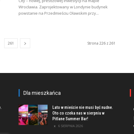
City – nowej, prestiżowej inwestycji na mapie
Wrocławia. Zaprojektowany w Londynie budynek
powstanie na Przedmieściu Oławskim przy...
261
Strona 226 z 261
Dla mieszkańca
e.
Lato w mieście nie musi być nudne.
Oto co czeka nas w sierpniu w
Pitlane Summer Bar!
6 SIERPNIA 2026