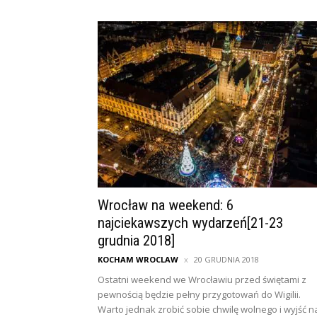
Wrocław na weekend: 6
najciekawszych wydarzeń[21-23
grudnia 2018]
KOCHAM WROCLAW
20 GRUDNIA 2018
Ostatni weekend we Wrocławiu przed świętami z
pewnością będzie pełny przygotowań do Wigilii.
Warto jednak zrobić sobie chwilę wolnego i wyjść n