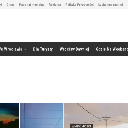
kt
O nas
Patronat medialny
Reklama
Polityka Prywatności
kochampoznan.pl
We Wrocławiu
Dla Turysty
Wrocław Dawniej
Gdzie Na Weeken
WIADOMOŚCI