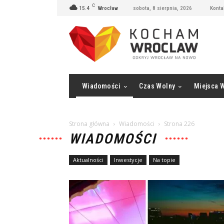
C
15.4
Wrocław
sobota, 8 sierpnia, 2026
Konta
Wiadomości
Czas Wolny
Miejsca 
Strona główna
Wiadomości
Strona 226
WIADOMOŚCI
Aktualności
Inwestycje
Na topie