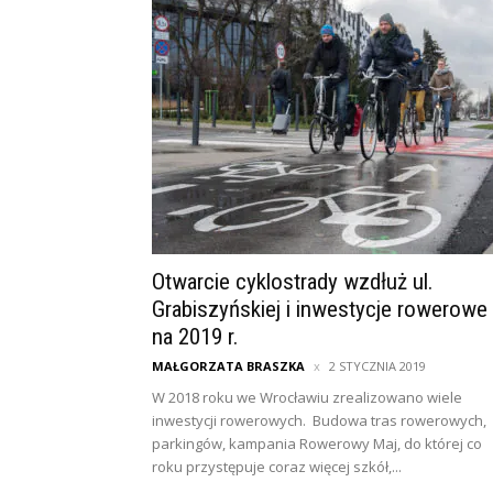
Otwarcie cyklostrady wzdłuż ul.
Grabiszyńskiej i inwestycje rowerowe
na 2019 r.
MAŁGORZATA BRASZKA
2 STYCZNIA 2019
W 2018 roku we Wrocławiu zrealizowano wiele
inwestycji rowerowych. Budowa tras rowerowych,
parkingów, kampania Rowerowy Maj, do której co
roku przystępuje coraz więcej szkół,...