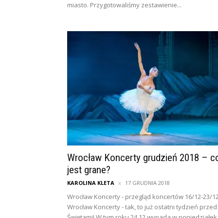
miasto. Przygotowaliśmy zestawienie...
Wrocław Koncerty grudzień 2018 – c
jest grane?
KAROLINA KLETA
17 GRUDNIA 2018
Wrocław Koncerty - przegląd koncertów 16/12-23/1
Wrocław Koncerty - tak, to już ostatni tydzień przed
Świętami! W tym roku 24.12 wypada w poniedziałek