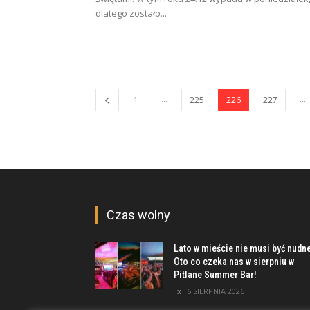
dlatego zostało...
...
...
1
225
226
227
Czas wolny
Lato w mieście nie musi być nudn
Oto co czeka nas w sierpniu w
Pitlane Summer Bar!
6 SIERPNIA 2026