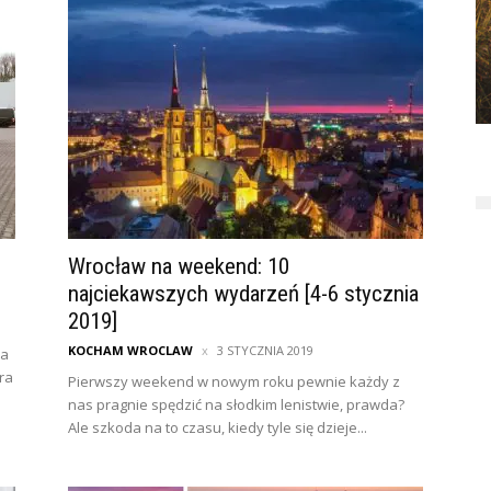
Wrocław na weekend: 10
najciekawszych wydarzeń [4-6 stycznia
2019]
KOCHAM WROCLAW
3 STYCZNIA 2019
na
ra
Pierwszy weekend w nowym roku pewnie każdy z
nas pragnie spędzić na słodkim lenistwie, prawda?
Ale szkoda na to czasu, kiedy tyle się dzieje...