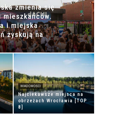
ska zmienia się
i mieszkańców.
a i miejska
ń zyskują na
WIADOMOŚCI
Najciekawsze miejsca na
obrzeżach Wrocławia [TOP
8]