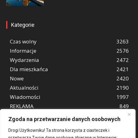
Kategorie
Czas wolny
3263
Informacje
2576
Wydarzenia
2472
Dla mieszkańca
2421
Nowe
2420
Aktualności
2190
Wiadomości
1997
REKLAMA
849
Atrakcje turystyczne
670
Zgoda na przetwarzanie danych osobowych
Drogi Użytkowniku! Ta strona korzysta z ciasteczek i
przetwarza Twoje dane osobowe zbierane w Internecie: