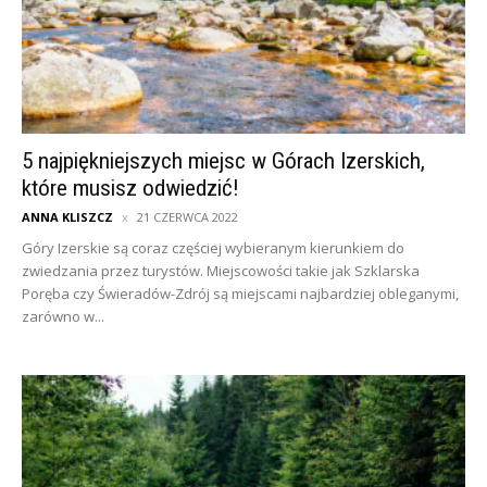
5 najpiękniejszych miejsc w Górach Izerskich,
które musisz odwiedzić!
ANNA KLISZCZ
21 CZERWCA 2022
Góry Izerskie są coraz częściej wybieranym kierunkiem do
zwiedzania przez turystów. Miejscowości takie jak Szklarska
Poręba czy Świeradów-Zdrój są miejscami najbardziej obleganymi,
zarówno w...