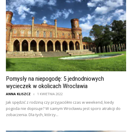
Pomysły na niepogodę: 5 jednodniowych
wycieczek w okolicach Wrocławia
ANNA KLISZCZ
1 KWIETNIA 2022
Jak spędzić z rodziną czy przyjaciółmi czas w weekend, kiedy
pogoda nie dopisuje? W samym Wrocławiu jest sporo atrakcji do
zobaczenia. Dla tych, którzy...