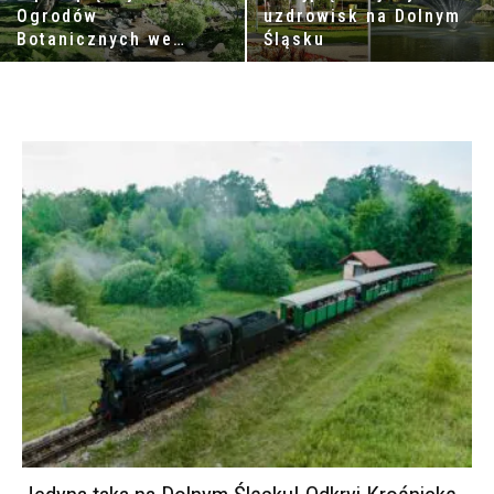
Ogrodów
uzdrowisk na Dolnym
Botanicznych we
Śląsku
Wrocławiu i
okolicach, które
warto odwiedzić!