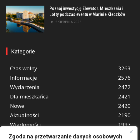
Poznaj inwestycję Elewator. Mieszkania i
Lofty podczas eventu w Marinie Kleczków
5 SIERPNIA 2026
Kategorie
Czas wolny
3263
Informacje
2576
Wydarzenia
2472
Dla mieszkańca
2421
Nowe
2420
Aktualności
2190
Wiadomości
1997
REKLAMA
849
Zgoda na przetwarzanie danych osobowych