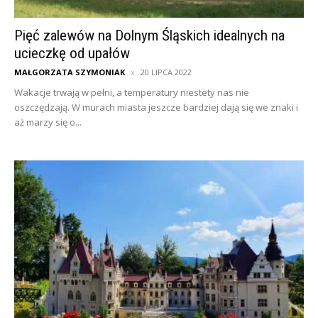
Pięć zalewów na Dolnym Śląskich idealnych na
ucieczkę od upałów
MAŁGORZATA SZYMONIAK
20 LIPCA 2022
Wakacje trwają w pełni, a temperatury niestety nas nie
oszczędzają. W murach miasta jeszcze bardziej dają się we znaki i
aż marzy się o...