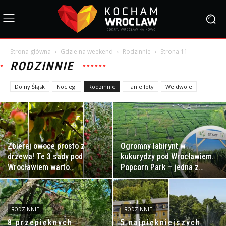
Strona główna
Gdzie na weekend
Rodzinnie
Strona 11
RODZINNIE
Dolny Śląsk
Noclegi
Rodzinnie
Tanie loty
We dwoje
Zbieraj owoce prosto z
Ogromny labirynt w
drzewa! Te 3 sady pod
kukurydzy pod Wrocławiem.
Wrocławiem warto
Popcorn Park – jedna z
odwiedzić jeszcze tego lata
najbardziej niezwykłych
atrakcji tego...
RODZINNIE
RODZINNIE
8 przepięknych
5 najpiękniejszych