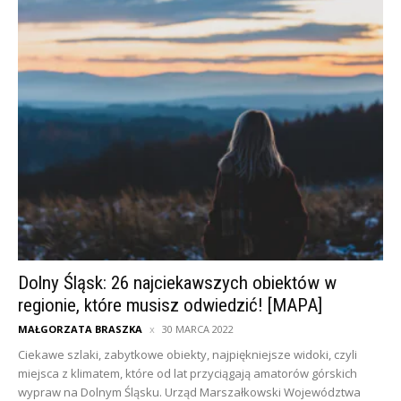
Dolny Śląsk: 26 najciekawszych obiektów w
regionie, które musisz odwiedzić! [MAPA]
MAŁGORZATA BRASZKA
30 MARCA 2022
Ciekawe szlaki, zabytkowe obiekty, najpiękniejsze widoki, czyli
miejsca z klimatem, które od lat przyciągają amatorów górskich
wypraw na Dolnym Śląsku. Urząd Marszałkowski Województwa