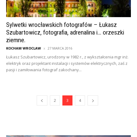
Sylwetki wrocławskich fotografów – Łukasz
Szubartowicz, fotografia, adrenalina i… orzeszki
ziemne.
KOCHAM WROCLAW
27 MARCA 2016
Łukasz Szubartowicz, urodzony w 1982 r., z wykształcenia mgr inż.
elektryk oraz projektant instalacji i systemów elektrycznych, zaś z
pasji i zamiłowania fotograf zakochany...
2
3
4