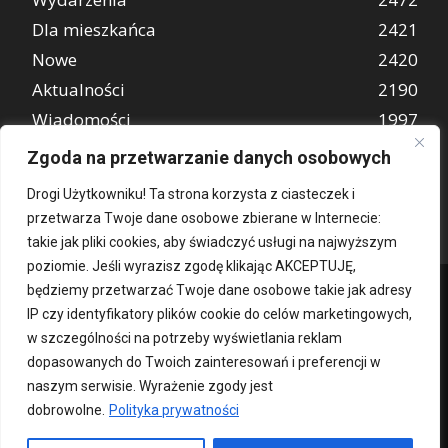
Dla mieszkańca
2421
Nowe
2420
Aktualności
2190
Wiadomości
1997
REKLAMA
849
Zgoda na przetwarzanie danych osobowych
Atrakcje turystyczne
670
Drogi Użytkowniku! Ta strona korzysta z ciasteczek i
przetwarza Twoje dane osobowe zbierane w Internecie:
takie jak pliki cookies, aby świadczyć usługi na najwyższym
poziomie. Jeśli wyrazisz zgodę klikając AKCEPTUJĘ,
będziemy przetwarzać Twoje dane osobowe takie jak adresy
IP czy identyfikatory plików cookie do celów marketingowych,
w szczególności na potrzeby wyświetlania reklam
dopasowanych do Twoich zainteresowań i preferencji w
naszym serwisie. Wyrażenie zgody jest
dobrowolne.
Polityka prywatności
Kontakt
O nas
Patronat medialny
Reklama
Polityka Prywatności
kochampoznan.pl