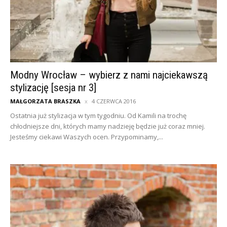
Modny Wrocław – wybierz z nami najciekawszą
stylizację [sesja nr 3]
MAŁGORZATA BRASZKA
4 CZERWCA 2016
Ostatnia już stylizacja w tym tygodniu. Od Kamili na trochę
chłodniejsze dni, których mamy nadzieję będzie już coraz mniej.
Jesteśmy ciekawi Waszych ocen. Przypominamy,...