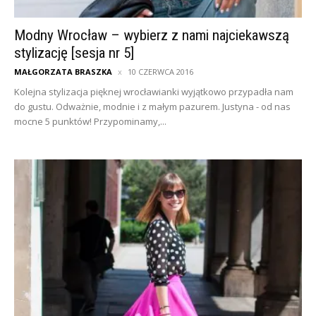
Modny Wrocław – wybierz z nami najciekawszą
stylizację [sesja nr 5]
MAŁGORZATA BRASZKA
10 CZERWCA 2016
Kolejna stylizacja pięknej wrocławianki wyjątkowo przypadła nam
do gustu. Odważnie, modnie i z małym pazurem. Justyna - od nas
mocne 5 punktów! Przypominamy,...