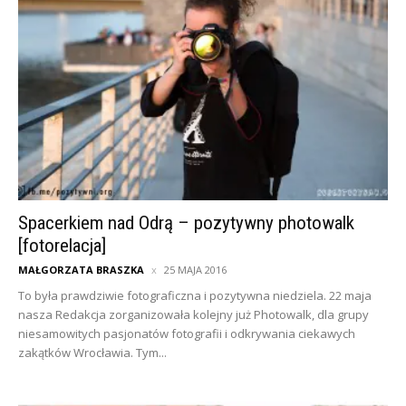
Spacerkiem nad Odrą – pozytywny photowalk
[fotorelacja]
MAŁGORZATA BRASZKA
25 MAJA 2016
To była prawdziwie fotograficzna i pozytywna niedziela. 22 maja
nasza Redakcja zorganizowała kolejny już Photowalk, dla grupy
niesamowitych pasjonatów fotografii i odkrywania ciekawych
zakątków Wrocławia. Tym...