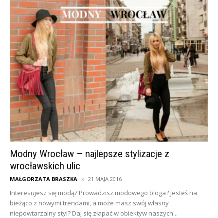
Modny Wrocław – najlepsze stylizacje z
wrocławskich ulic
MAŁGORZATA BRASZKA
21 MAJA 2016
Interesujesz się modą? Prowadzisz modowego bloga? Jesteś na
bieżąco z nowymi trendami, a może masz swój własny
niepowtarzalny styl? Daj się złapać w obiektyw naszych...