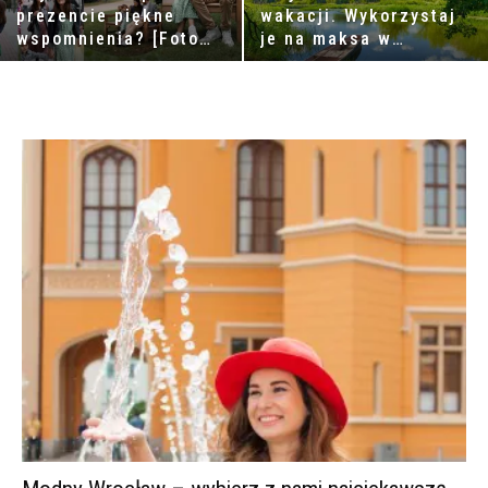
prezencie piękne
wakacji. Wykorzystaj
wspomnienia? [Fotogr
je na maksa w
af Wrocław]
przepięknej Dolinie
Baryczy