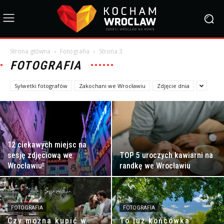
Strona główna
Fotografia
Strona 3
FOTOGRAFIA
Sylwetki fotografów
Zakochani we Wrocławiu
Zdjęcie dnia
12 ciekawych miejsc na
sesję zdjęciową we
TOP 5 uroczych kawiarni na
Wrocławiu!
randkę we Wrocławiu
FOTOGRAFIA
FOTOGRAFIA
Czy można kupić w
To już końcówka