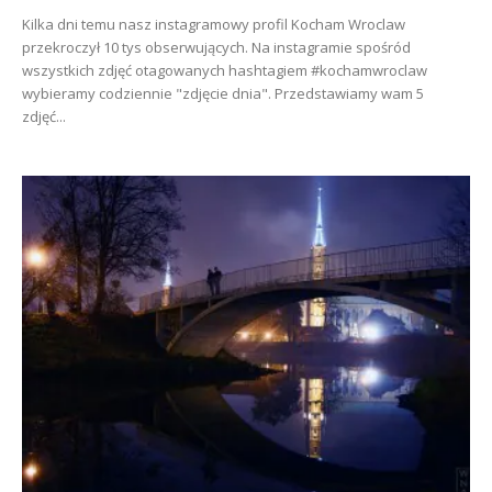
Kilka dni temu nasz instagramowy profil Kocham Wroclaw
przekroczył 10 tys obserwujących. Na instagramie spośród
wszystkich zdjęć otagowanych hashtagiem #kochamwroclaw
wybieramy codziennie "zdjęcie dnia". Przedstawiamy wam 5
zdjęć...