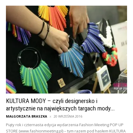
KULTURA MODY – czyli designersko i
artystycznie na największych targach mody...
MAŁGORZATA BRASZKA
20 WRZEŚNIA 2016
Piąty rok i czternasta edycja wydarzenia Fashion Meeting POP UP
STORE (www.fashionmeeting.pl) – tym razem pod hasłem KULTURA