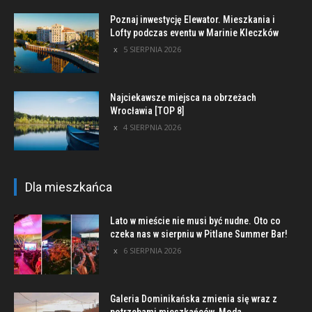
Poznaj inwestycję Elewator. Mieszkania i
Lofty podczas eventu w Marinie Kleczków
5 SIERPNIA 2026
Najciekawsze miejsca na obrzeżach
Wrocławia [TOP 8]
4 SIERPNIA 2026
Dla mieszkańca
Lato w mieście nie musi być nudne. Oto co
czeka nas w sierpniu w Pitlane Summer Bar!
6 SIERPNIA 2026
Galeria Dominikańska zmienia się wraz z