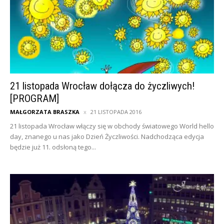
21 listopada Wrocław dołącza do życzliwych!
[PROGRAM]
MAŁGORZATA BRASZKA
21 LISTOPADA 2016
21 listopada Wrocław włączy się w obchody światowego World hello
day, znanego u nas jako Dzień Życzliwości. Nadchodząca edycja
będzie już 11. odsłoną tego...