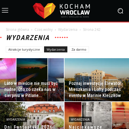
Strona główna
Czas wolny
Wydarzenia
Strona 242
WYDARZENIA
Atrakcje turystyczne
Wydarzenia
Za darmo
Lato w mieście nie musi być
Poznaj inwestycję Elewator.
nudne. Oto co czeka nas w
Mieszkania i Lofty podczas
sierpniu w Pitlane...
eventu w Marinie Kleczków
WYDARZENIA
WYDARZENIA
Dni Fantastyki 2026
Najciekawsze