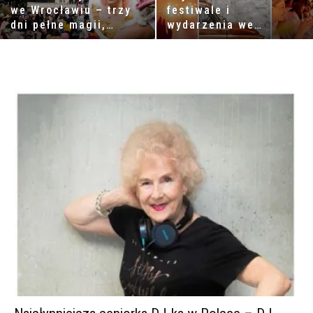
we Wrocławiu – trzy
festiwale i
dni pełne magii,
wydarzenia we
wyobraźni i
Wrocławiu w sierpniu
niezwykłych spotkań
2026